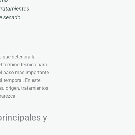
como
 tratamientos
de secado
 que deteriora la
El término técnico para
s el paso más importante
rá temporal. En este
su origen, tratamientos
parezca.
rincipales y