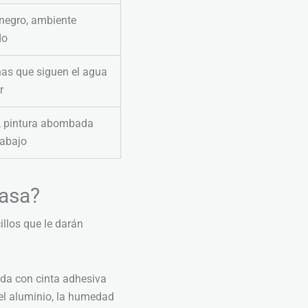
negro, ambiente
do
s que siguen el agua
r
e, pintura abombada
abajo
casa?
llos que le darán
da con cinta adhesiva
l aluminio, la humedad