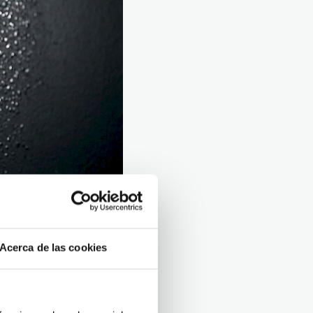
Acerca de las cookies
as deterioradas,
cia de la condensación,
a. Las zonas más