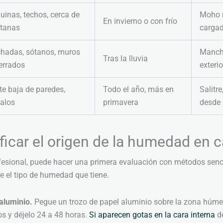
uinas, techos, cerca de
Moho 
En invierno o con frío
tanas
carga
hadas, sótanos, muros
Mancha
Tras la lluvia
errados
exterio
te baja de paredes,
Todo el año, más en
Salitr
alos
primavera
desde 
ficar el origen de la humedad en 
fesional, puede hacer una primera evaluación con métodos senci
e el tipo de humedad que tiene.
aluminio.
Pegue un trozo de papel aluminio sobre la zona húme
os y déjelo 24 a 48 horas.
Si aparecen gotas en la cara interna
de