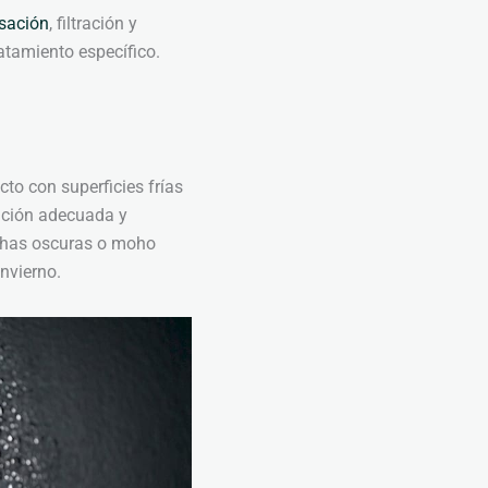
sación
, filtración y
ratamiento específico.
to con superficies frías
lación adecuada y
nchas oscuras o moho
nvierno.