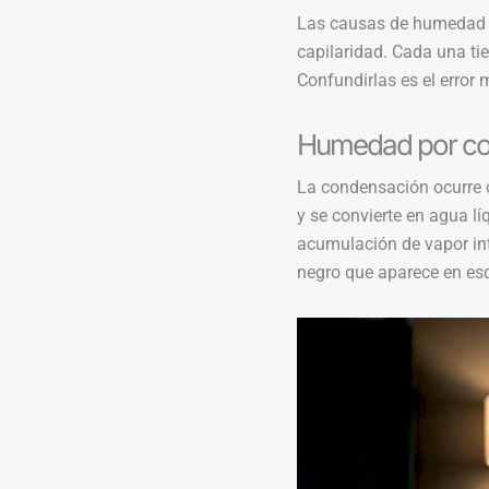
Las causas de humedad en
capilaridad. Cada una tie
Confundirlas es el error
Humedad por co
La condensación ocurre c
y se convierte en agua lí
acumulación de vapor in
negro que aparece en esq