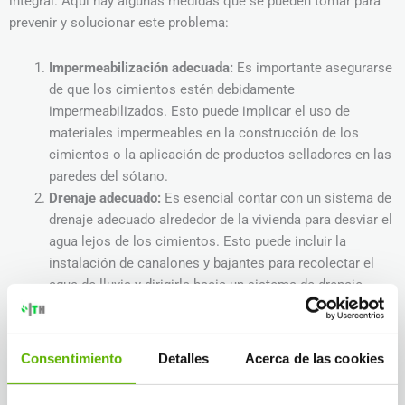
integral. Aquí hay algunas medidas que se pueden tomar para
prevenir y solucionar este problema:
Impermeabilización adecuada:
Es importante asegurarse
de que los cimientos estén debidamente
impermeabilizados. Esto puede implicar el uso de
materiales impermeables en la construcción de los
cimientos o la aplicación de productos selladores en las
paredes del sótano.
Drenaje adecuado:
Es esencial contar con un sistema de
drenaje adecuado alrededor de la vivienda para desviar el
agua lejos de los cimientos. Esto puede incluir la
instalación de canalones y bajantes para recolectar el
agua de lluvia y dirigirla hacia un sistema de drenaje
adecuado.
Reparación de grietas y fisuras:
Si se detectan grietas o
fisuras en las paredes del sótano, es importante
Consentimiento
Detalles
Acerca de las cookies
repararlas de inmediato. Esto puede implicar el uso de
selladores especiales o incluso la contratación de un