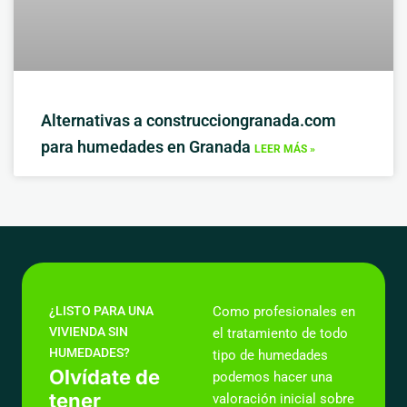
Alternativas a construcciongranada.com
para humedades en Granada
LEER MÁS »
¿LISTO PARA UNA
Como profesionales en
VIVIENDA SIN
el tratamiento de todo
HUMEDADES?
tipo de humedades
Olvídate de
podemos hacer una
tener
valoración inicial sobre