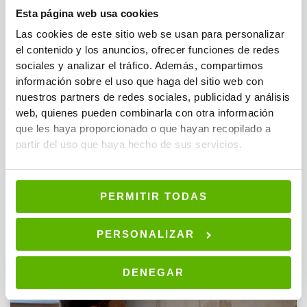
profesional para realizar las reparaciones necesarias.
Esta página web usa cookies
Mantenimiento de sistemas de plomería:
Es importante
Las cookies de este sitio web se usan para personalizar
realizar un mantenimiento regular de los sistemas de
el contenido y los anuncios, ofrecer funciones de redes
fontanería para prevenir fugas o roturas que puedan
sociales y analizar el tráfico. Además, compartimos
contribuir a las filtraciones
información sobre el uso que haga del sitio web con
nuestros partners de redes sociales, publicidad y análisis
En resumen, la humedad por filtración lateral puede ser un
web, quienes pueden combinarla con otra información
problema grave en los sótanos enterrados de las viviendas. Sin
que les haya proporcionado o que hayan recopilado a
embargo, con las medidas adecuadas de prevención y solución,
partir del uso que haya hecho de sus servicios.
este problema puede ser controlado. Si tienes problemas de
humedad en tu sótano, es recomendable buscar la asesoría de
un profesional para determinar la causa y encontrar la mejor
PERMITIR TODAS
solución.
PERSONALIZAR
Últimas entradas
DENEGAR