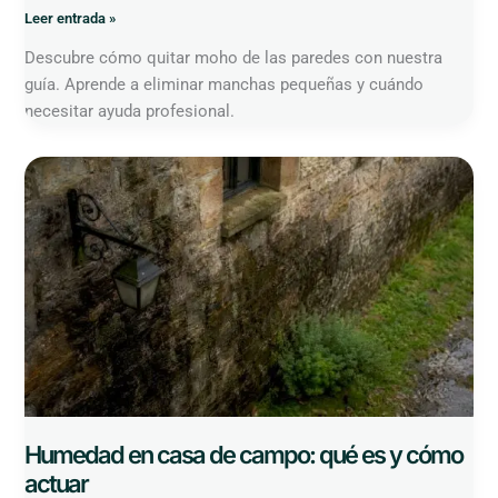
Leer entrada »
Descubre cómo quitar moho de las paredes con nuestra
guía. Aprende a eliminar manchas pequeñas y cuándo
necesitar ayuda profesional.
Humedad
en
casa
de
campo:
qué
es
y
cómo
actuar
Humedad en casa de campo: qué es y cómo
actuar