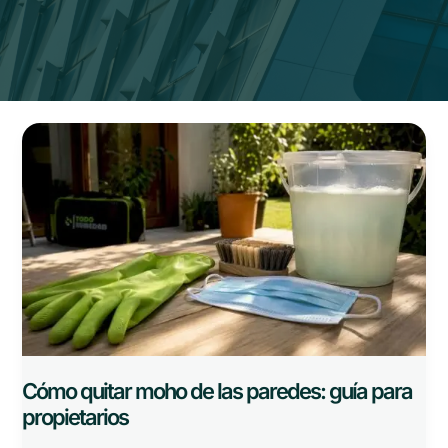
Cómo
quitar
moho
de
las
paredes:
guía
para
propietarios
Cómo quitar moho de las paredes: guía para
propietarios