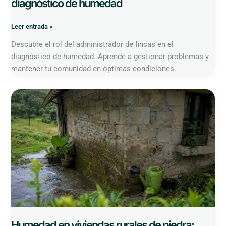
diagnóstico de humedad
Leer entrada »
Descubre el rol del administrador de fincas en el
diagnóstico de humedad. Aprende a gestionar problemas y
mantener tu comunidad en óptimas condiciones.
Humedad
en
viviendas
rurales
de
piedra:
causas
y
soluciones
Humedad en viviendas rurales de piedra: