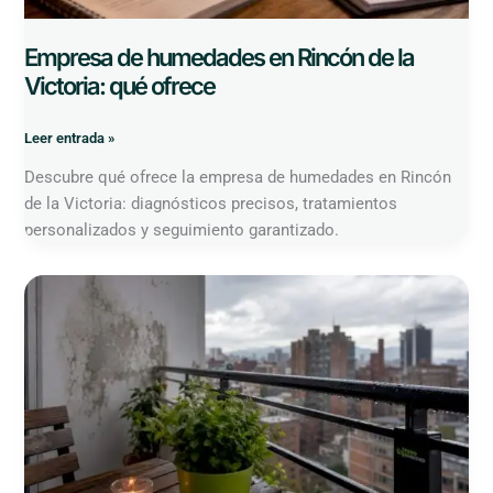
Empresa de humedades en Rincón de la
Victoria: qué ofrece
Leer entrada »
Descubre qué ofrece la empresa de humedades en Rincón
de la Victoria: diagnósticos precisos, tratamientos
personalizados y seguimiento garantizado.
Primera
señal
de
humedad
en
casa:
qué
es
y
cómo
actuar