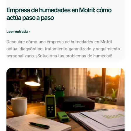
Empresa de humedades en Motril: cómo
actúa paso a paso
Leer entrada »
Descubre cómo una empresa de humedades en Motril
actúa: diagnóstico, tratamiento garantizado y seguimiento
personalizado. ¡Soluciona tus problemas de humedad!
Empresa
de
humedades
en
Rincón
de
la
Victoria:
qué
ofrece