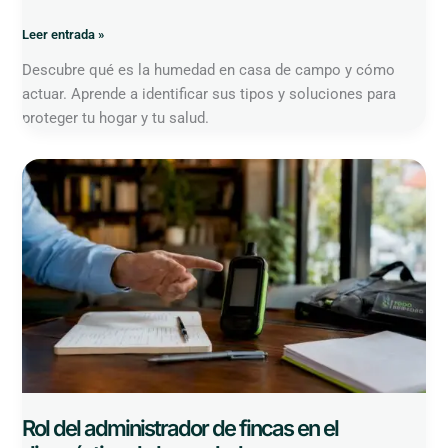
Leer entrada »
Descubre qué es la humedad en casa de campo y cómo
actuar. Aprende a identificar sus tipos y soluciones para
proteger tu hogar y tu salud.
Rol
del
administrador
de
fincas
en
el
diagnóstico
de
humedad
Rol del administrador de fincas en el