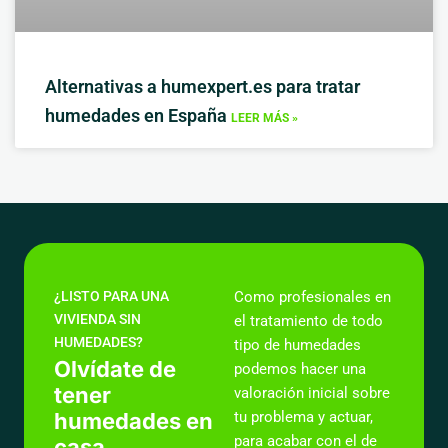
Alternativas a humexpert.es para tratar
humedades en España
LEER MÁS »
¿LISTO PARA UNA
Como profesionales en
VIVIENDA SIN
el tratamiento de todo
HUMEDADES?
tipo de humedades
Olvídate de
podemos hacer una
tener
valoración inicial sobre
humedades en
tu problema y actuar,
para acabar con el de
casa