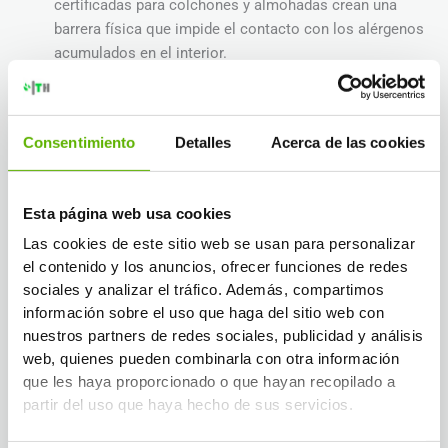
certificadas para colchones y almohadas crean una
barrera física que impide el contacto con los alérgenos
acumulados en el interior.
Elimina moquetas y tejidos en zonas húmedas.
Las
moquetas en habitaciones con humedad son reservorios
Consentimiento
Detalles
Acerca de las cookies
de ácaros. Sustitúyelas por suelos lisos que se puedan
fregar con agua caliente.
Esta página web usa cookies
Repara filtraciones y trata la humedad estructural.
Las cookies de este sitio web se usan para personalizar
Ninguna medida de limpieza es suficiente si la humedad
el contenido y los anuncios, ofrecer funciones de redes
sigue entrando por capilaridad o condensación. La
sociales y analizar el tráfico. Además, compartimos
eliminación definitiva de la humedad
es el paso que
información sobre el uso que haga del sitio web con
consolida todos los demás.
nuestros partners de redes sociales, publicidad y análisis
web, quienes pueden combinarla con otra información
Consejo profesional:
Combina siempre el control ambiental con
que les haya proporcionado o que hayan recopilado a
la limpieza de tejidos. Reducir la humedad sin limpiar los
partir del uso que haya hecho de sus servicios.
alérgenos acumulados deja una carga residual que sigue
provocando síntomas durante meses.