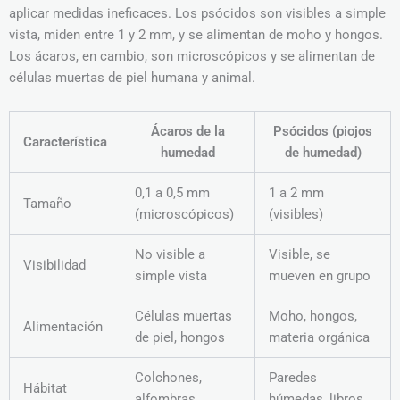
aplicar medidas ineficaces. Los psócidos son visibles a simple
vista, miden entre 1 y 2 mm, y se alimentan de moho y hongos.
Los ácaros, en cambio, son microscópicos y se alimentan de
células muertas de piel humana y animal.
Ácaros de la
Psócidos (piojos
Característica
humedad
de humedad)
0,1 a 0,5 mm
1 a 2 mm
Tamaño
(microscópicos)
(visibles)
No visible a
Visible, se
Visibilidad
simple vista
mueven en grupo
Células muertas
Moho, hongos,
Alimentación
de piel, hongos
materia orgánica
Colchones,
Paredes
Hábitat
alfombras,
húmedas, libros,