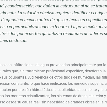
ad y condensación, que dañan la estructura si no se trata
almente. La solución efectiva requiere identificar el orige
diagnóstico técnico antes de aplicar técnicas específica
es o impermeabilizaciones exteriores. La prevención activ
ofrecidos por expertos garantizan resultados duraderos s
ones costosas.
 son infiltraciones de agua provocadas principalmente por la p
turales que, sin tratamiento profesional específico, deterioran la
sus ocupantes. A diferencia de otros tipos de humedad, las fil
esión constante, lo que hace ineficaces los remedios superficial
tración por presión hidrostática, la capilaridad ascendente y la
o los morteros cristalizantes, los sistemas de drenaje interior y 
aso desde su causa real, sin necesidad de grandes obras en la 