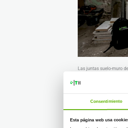
Las juntas suelo-muro de
entrada. Incluso fisuras
moderada. Con el tiempo,
correctamente desde el in
Consentimiento
La humedad por capilarid
muros. Es especialmente 
Esta página web usa cookie
antihumedad normalizadas