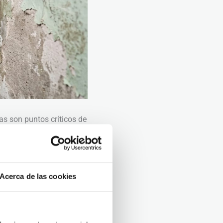
as son puntos críticos de
ón hidrostática
ente no fue ejecutada
Acerca de las cookies
 el suelo hacia los
existían barreras
o del interior contacta