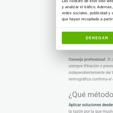
con superficies frías, ge
Las cookies de este sitio we
y analizar el tráfico. Ademá
redes sociales, publicidad y
Presión hidrostáti
que hayan recopilado a parti
Junta fría suelo-
continua.
Impermeabilizaci
DENEGAR
Capilaridad:
ascen
Condensación:
hu
Consejo profesional:
Si 
siempre filtración o pres
independientemente del t
termográfica confirma el 
¿Qué método 
Aplicar soluciones desde 
la razón por la que mucho