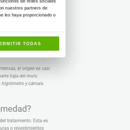
 exterior alguna.
 funciones de redes sociales
con nuestros partners de
ue les haya proporcionado o
permeabilización
acidad de sellado.
ERMITIR TODAS
e ventilación.
ensas, el origen es casi
parte baja del muro
n higrómetro y cámara
humedad?
del tratamiento. Esta es
turas o revestimientos