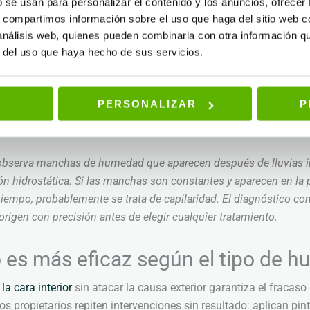
nerando agua visible en paredes y techos sin que exista filtración
b se usan para personalizar el contenido y los anuncios, ofrecer
s, compartimos información sobre el uso que haga del sitio web 
 análisis web, quienes pueden combinarla con otra información q
ca:
agua subterránea que empuja desde el exterior del muro.
r del uso que haya hecho de sus servicios.
muro:
punto de unión entre solera y muro, habitualmente sin im
ón envejecida:
láminas o revestimientos que han perdido su cap
PERSONALIZAR
P
so de agua por los poros del material constructivo.
medad ambiental que se deposita en superficies frías por falta d
observa manchas de humedad que aparecen después de lluvias int
ión hidrostática. Si las manchas son constantes y aparecen en la 
iempo, probablemente se trata de capilaridad. El diagnóstico co
origen con precisión antes de elegir cualquier tratamiento.
es más eficaz según el tipo de 
la cara interior
sin atacar la causa exterior garantiza el fracaso 
s propietarios repiten intervenciones sin resultado: aplican pin