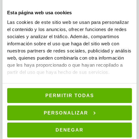
Los sistemas de drenaje perimetral son necesarios cuando el
Esta página web usa cookies
nivel freático es alto o cuando el terreno retiene agua de forma
Las cookies de este sitio web se usan para personalizar
permanente. En estos casos, la barrera química sola no es
el contenido y los anuncios, ofrecer funciones de redes
suficiente y debe combinarse con la gestión del agua en el
sociales y analizar el tráfico. Además, compartimos
terreno circundante.
información sobre el uso que haga del sitio web con
nuestros partners de redes sociales, publicidad y análisis
Medidas preventivas para evitar
web, quienes pueden combinarla con otra información
que les haya proporcionado o que hayan recopilado a
que la humedad reaparezca
partir del uso que haya hecho de sus servicios.
La prevención de humedad en paredes requiere hábitos
regulares y revisiones técnicas periódicas. La
humedad
ambiental elevada
deteriora paredes, aumenta el gasto
PERMITIR TODAS
energético y afecta la calidad del aire interior. Mantener el
rango entre 40% y 60% de humedad relativa protege tanto la
PERSONALIZAR
salud como la estructura del inmueble.
DENEGAR
Los
consejos para evitar humedad
más eficaces en el día a día