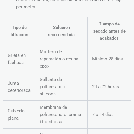
perimetral.
Tiempo de
Tipo de
Solución
secado antes de
filtración
recomendada
acabados
Mortero de
Grieta en
reparación o resina
Mínimo 28 días
fachada
epoxi
Sellante de
Junta
poliuretano o
24 a 72 horas
deteriorada
silicona
Membrana de
Cubierta
poliuretano o lámina
7 a 14 días
plana
bituminosa