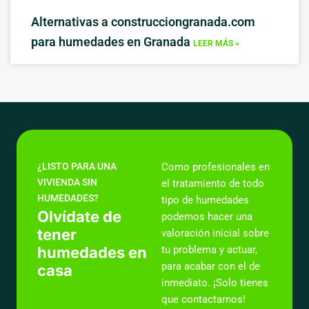
Alternativas a construcciongranada.com
para humedades en Granada
LEER MÁS »
¿LISTO PARA UNA
Como profesionales en
VIVIENDA SIN
el tratamiento de todo
HUMEDADES?
tipo de humedades
Olvídate de
podemos hacer una
tener
valoración inicial sobre
humedades en
tu problema y actuar,
para acabar con el de
casa
inmediato. ¡Solo tienes
que contactarnos!