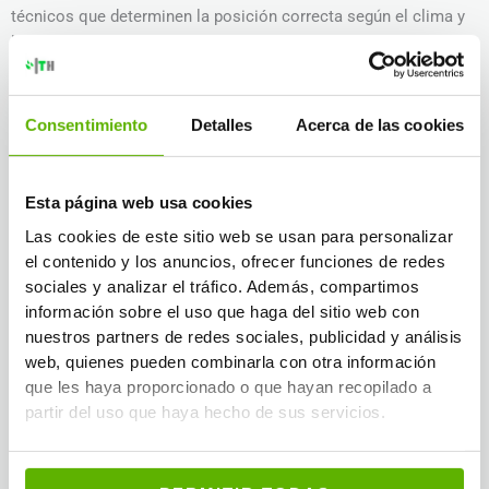
técnicos que determinen la posición correcta según el clima y
la composición del muro.
Comparativa de estrategias de
Consentimiento
Detalles
Acerca de las cookies
prevención
Estrategia
Eficacia
Aplicación recomendada
Esta página web usa cookies
Las cookies de este sitio web se usan para personalizar
Ventilación
Viviendas y locales con
el contenido y los anuncios, ofrecer funciones de redes
mecánica
Alta
alta ocupación
sociales y analizar el tráfico. Además, compartimos
controlada
información sobre el uso que haga del sitio web con
nuestros partners de redes sociales, publicidad y análisis
Aislamiento
web, quienes pueden combinarla con otra información
exterior
Fachadas con puentes
Muy alta
que les haya proporcionado o que hayan recopilado a
continuo
térmicos frecuentes
partir del uso que haya hecho de sus servicios.
(SATE)
Barrera de
Alta (si
Cerramientos con