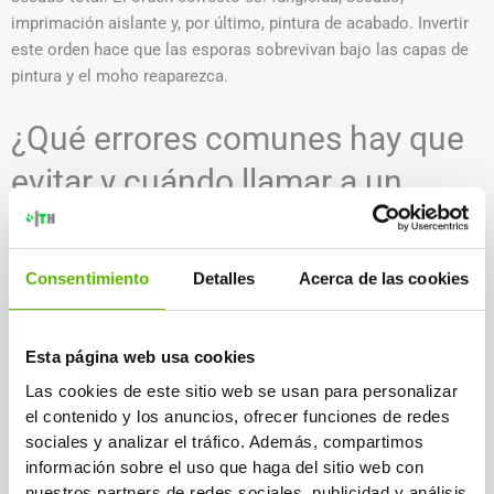
imprimación aislante y, por último, pintura de acabado. Invertir
este orden hace que las esporas sobrevivan bajo las capas de
pintura y el moho reaparezca.
¿Qué errores comunes hay que
evitar y cuándo llamar a un
profesional?
Algunos errores son tan frecuentes que merecen atención
Consentimiento
Detalles
Acerca de las cookies
específica. Cometerlos no solo no resuelve el problema, sino
que lo agrava.
Esta página web usa cookies
Pintar directamente sobre el moho.
Las esporas
Las cookies de este sitio web se usan para personalizar
sobreviven bajo la pintura y el moho reaparece en
el contenido y los anuncios, ofrecer funciones de redes
semanas. Pintar sin desinfectar es tapar el problema, no
sociales y analizar el tráfico. Además, compartimos
resolverlo.
información sobre el uso que haga del sitio web con
Raspar el moho en seco.
Libera miles de esporas al aire
nuestros partners de redes sociales, publicidad y análisis