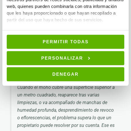
que se inhalan y se depositan en otras superficies.
web, quienes pueden combinarla con otra información
Saturar la pared con agua.
Usar demasiado líquido
que les haya proporcionado o que hayan recopilado a
durante la limpieza introduce más humedad en el
partir del uso que haya hecho de sus servicios.
sustrato y favorece la proliferación.
Usar solo productos domésticos.
Solo un fungicida
certificado garantiza la erradicación total. Blanquear no
PERMITIR TODAS
es desinfectar: son procesos distintos con resultados
distintos.
PERSONALIZAR
No corregir la causa raíz.
Limpiar sin solucionar la
humedad estructural es un ciclo sin fin.
DENEGAR
Cuando el moho cubre una superficie superior a
un metro cuadrado, reaparece tras varias
limpiezas, o va acompañado de manchas de
humedad profunda, desprendimiento de revoco
o eflorescencias, el problema supera lo que un
propietario puede resolver por su cuenta. Ese es